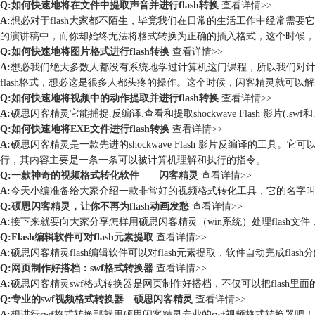
Q:
如何快速地将在文件中提取声音并进行flash转换
查看详情>>
A:
想必对于flash大家都不陌生，毕竟我们在日常的生活工作中经常
的演讲稿中，而你却始终无法将格式转换为正确的插入格式，这个时候，
Q:
如何快速地将图片格式进行flash转换
查看详情>>
A:
想必我们绝大多数人都没有系统地学过计算机这门课程，所以我们对
flash格式，想必这是很多人都头疼的操作。这个时候，闪客精灵就可以
Q:
如何快速地将视频中的动作提取并进行flash转换
查看详情>>
A:
硕思闪客精灵它能捕捉.反编译.查看和提取shockwave Flash 影片(.
Q:
如何快速地将EXE文件进行flash转换
查看详情>>
A:
硕思闪客精灵是一款先进的shockwave Flash 影片反编译的
行，其内容主要是一条一条可以被计算机理解和执行的指令。
Q:
一款神奇的视频格式转化软件——闪客精灵
查看详情>>
A:
今天小编准备给大家介绍一款非常好的视频格式转化工具，它的名字
Q:
硕思闪客精灵，让你不再为flash动画发愁
查看详情>>
A:
接下来就要向大家分享怎样用硕思闪客精灵（win系统）处理flash文件，
Q:
Flash编辑软件可对flash元素提取
查看详情>>
A:
硕思闪客精灵flash编辑软件可以对flash元素提取，软件自动完成f
Q:
网页制作好搭档：swf格式转换器
查看详情>>
A:
硕思闪客精灵swf格式转换器是网页制作好搭档，不仅可以把flash里面
Q:
专业的swf视频格式转换器—硕思闪客精灵
查看详情>>
A:
想进行swf格式转换那就用硕思闪客精灵专业的swf视频格式转换器吧！以