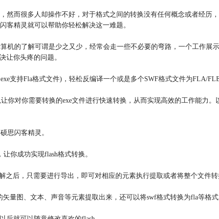
需要它，然而很多人却操作不好，对于格式之间的转换没有任何概念或者经
闪客精灵就可以帮助你轻松解决这一难题。
计算机的了解可谓是少之又少，经常会走一些不必要的弯路，一个工作展
解决让你头疼的问题。
swf和.exe支持Fla格式文件)，轻松反编译一个或是多个SWF格式文件为FLA/F
工具。它可以让你对你需要转换的exe文件进行快速转换，从而实现高效的工作能
叫硕思闪客精灵。
让你成功实现flash格式转换。
lash分解之后，只需要进行导出，即可对相应的元素执行提取或者将整个文件转换
的矢量图、文本、声音等元素提取出来，还可以将swf格式转换为fla等格式，
后就可以随意修改喜欢的flash。