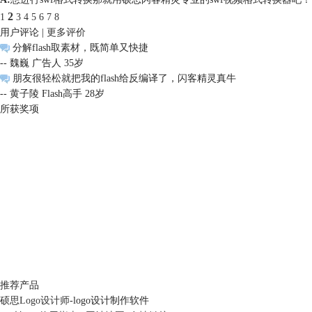
2
1
3
4
5
6
7
8
用户评论 |
更多评价
分解flash取素材，既简单又快捷
-- 魏巍 广告人 35岁
朋友很轻松就把我的flash给反编译了，闪客精灵真牛
-- 黄子陵 Flash高手 28岁
所获奖项
推荐产品
硕思Logo设计师
-logo设计制作软件