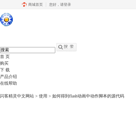
商城首页
您好，
请登录
硕思闪客精灵
中文
官网
swf转fla - swf反编译软件
首 页
购买
下 载
产品介绍
在线帮助
闪客精灵中文网站
>
使用
> 如何得到flash动画中动作脚本的源代码