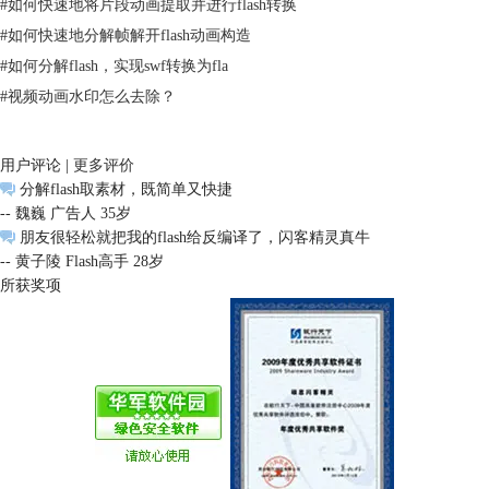
#
如何快速地将片段动画提取并进行flash转换
#
如何快速地分解帧解开flash动画构造
#
如何分解flash，实现swf转换为fla
#
视频动画水印怎么去除？
图3：已选择的文件
想要多文件导出成功，下面这个步骤很重要。点击导出栏中的导出资源，
用户评论 |
更多评价
会弹出一个对话框，让你选择保存路径和该文件元素的保存格式，如图5
分解flash取素材，既简单又快捷
所示。
-- 魏巍 广告人 35岁
朋友很轻松就把我的flash给反编译了，闪客精灵真牛
-- 黄子陵 Flash高手 28岁
所获奖项
图4：对话框