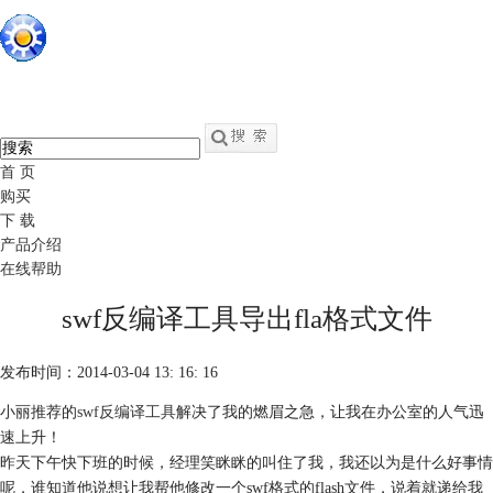
硕思闪客精灵
中文
官网
swf转fla - swf反编译软件
首 页
购买
下 载
产品介绍
在线帮助
swf反编译工具导出fla格式文件
发布时间：2014-03-04 13: 16: 16
小丽推荐的
swf反编译工具
解决了我的燃眉之急，让我在办公室的人气迅
速上升！
昨天下午快下班的时候，经理笑眯眯的叫住了我，我还以为是什么好事情
呢，谁知道他说想让我帮他修改一个swf格式的flash文件，说着就递给我