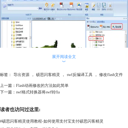
展开阅读全文
︾
标签：
导出资源
，
硕思闪客精灵
，
swf反编译工具
，
修改flash文件
上一篇：
Flash动画修改的方法如此简单
下一篇：
swf格式转换器将swf转fla
最后导出成了fla格式的文件，拷贝到u盘，第二天就交给了经理。
这款swf反编译工具让我圆满完成了领导交付的任务，同事们听说了以
读者也访问过这里:
后，也都来向我请教方法。
#
硕思闪客精灵使用教程-如何使用支付宝支付硕思闪客精灵