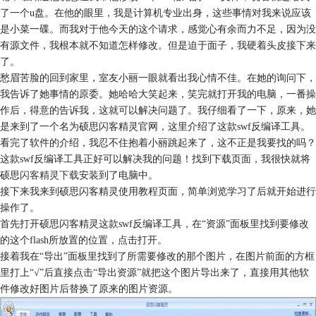
了一个u盘。在他的眼里，我是计算机专业出身，这些事情对我来说应该
是小菜一碟。而我对于他今天的这个请求，感觉心有余而力不足，因为没
有源文件，我根本就不知道怎样修改。但是迫于面子，我硬着头皮接下来
了。
愁眉苦脸的回到家里，室友小丽一眼就看出我心情不佳。在她的询问下，
我告诉了她事情的原委。她哈哈大笑起来，笑完就打开我的电脑，一番操
作后，得意的告诉我，这就可以解决问题了。我仔细看了一下，原来，她
是来到了一个名为硕思闪客精灵官网，这里介绍了这款swf反编译工具。
看完了软件的介绍，我忍不住抱着小丽跳起来了，这不正是我要找的吗？
这款swf反编译工具正好可以解决我的问题！找到下载页面，我很快就将
硕思
闪客精灵下载
安装到了电脑中。
接下来我来到硕思闪客精灵使用教程页面，简单浏览学习了后就开始进行
操作了。
首先打开硕思闪客精灵这款swf反编译工具，在“资源”面板里找到要修改
的这个flash所放置的位置，点击打开。
接着我在“导出”面板里找到了所需要修改的那个图片，在图片前面的方框
里打上“√”后直接点击“导出资源”就把这个图片导出来了，直接用其他软
件修改好图片后替换了原来的图片资源。