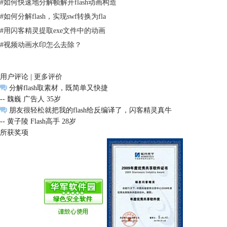
#
如何快速地分解帧解开flash动画构造
右键单击弹出选项，有“编辑”、“
导出资源
”、“导出FLA/FLEX”、“导出
#
如何分解flash，实现swf转换为fla
HTLM5”几项选择，用户可以需要进行选择，这里我们点击“导出资源”选
#
用闪客精灵提取exe文件中的动画
项提取文件。
#
视频动画水印怎么去除？
用户评论 |
更多评价
分解flash取素材，既简单又快捷
-- 魏巍 广告人 35岁
朋友很轻松就把我的flash给反编译了，闪客精灵真牛
-- 黄子陵 Flash高手 28岁
所获奖项
点击“导出资源”后，弹出窗口供用户选择所要保存的文件格式，用户选择
完毕后即可点击“确定”。
当用户看到弹出“所有选定的资源成功导出”这一提示时，就说明您所要提