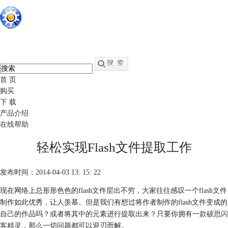
硕思闪客精灵
中文
官网
swf转fla - swf反编译软件
首 页
购买
下 载
产品介绍
在线帮助
轻松实现Flash文件提取工作
发布时间：2014-04-03 13: 15: 22
现在网络上总形形色色的flash文件层出不穷，大家往往感叹一个flash文件
制作如此优秀，让人羡慕。但是我们有想过将作者制作的flash文件变成的
自己的作品吗？或者将其中的元素进行提取出来？只要你拥有一款
硕思闪
客精灵
，那么一切问题都可以迎刃而解。