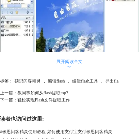
展开阅读全文
︾
了解了软件界面的组成，接下来就要看看如何使用硕思闪客精灵编辑flash
标签：
硕思闪客精灵
，
编辑flash
，
编辑flash工具
，
导出fla
了。
打开一个flash文件后，在右侧，点击这个swf文件前面的“+”号，就能看到
上一篇：
教同事如何从flash提取mp3
你想编辑的所有文件素材了，包括形状、变形图形、图像、字体、文字、
下一篇：
轻松实现Flash文件提取工作
框架、动作等等。比如你想得到图像，就是图像前的小方框打构。
读者也访问过这里:
#
硕思闪客精灵使用教程-如何使用支付宝支付硕思闪客精灵