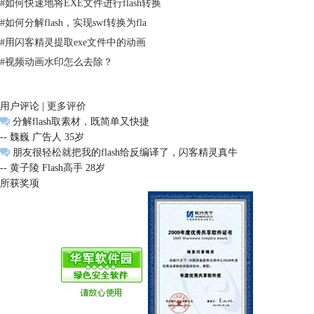
#
如何快速地将EXE文件进行flash转换
#
如何分解flash，实现swf转换为fla
#
用闪客精灵提取exe文件中的动画
#
视频动画水印怎么去除？
用户评论 |
更多评价
分解flash取素材，既简单又快捷
-- 魏巍 广告人 35岁
朋友很轻松就把我的flash给反编译了，闪客精灵真牛
-- 黄子陵 Flash高手 28岁
所获奖项
再点“
导出fla
/flex”后，就可以看到这样的页面，选择好导出路径，再点
击“确定”就完成了。