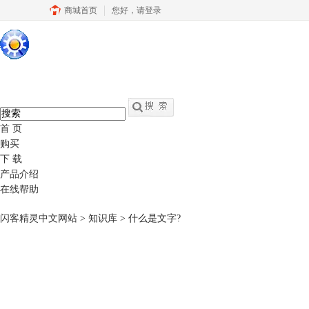
商城首页
您好，
请登录
硕思闪客精灵
中文
官网
swf转fla - swf反编译软件
首 页
购买
下 载
产品介绍
在线帮助
闪客精灵中文网站
>
知识库
> 什么是文字?