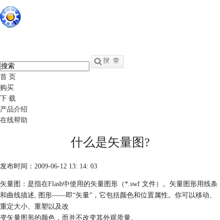
硕思闪客精灵
中文
官网
swf转fla - swf反编译软件
首 页
购买
下 载
产品介绍
在线帮助
什么是矢量图?
发布时间：2009-06-12 13: 14: 03
矢量图：是指在Flash中使用的矢量图形（*.swf 文件）。矢量图形用线条
和曲线描述, 图形——即“矢量”，它包括颜色和位置属性。你可以移动、
重定大小、重塑以及改
变矢量图形的颜色，而并不改变其外观质量。