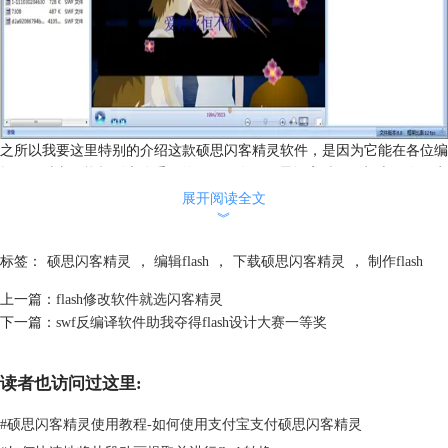
之所以我要这里特别的介绍这款硕思闪客精灵软件，是因为它能在各位编
辑flash时真正能起到十分重要的作用，有了硕思闪客精灵，根本不会再为
编辑flash而发愁。以后不管公司交给我怎样难以制作的flash任务我都可以
展开阅读全文
︾
轻松应对了，同时也真心希望能够帮到大家，如果遇到编辑flash方面事情
的烦恼，不妨
下载硕思闪客精灵
试试看吧！
标签：
硕思闪客精灵
，
编辑flash
，
下载硕思闪客精灵
，
制作flash
上一篇：
flash修改软件就选闪客精灵
下一篇：
swf反编译软件助我夺得flash设计大赛一等奖
读者也访问过这里:
#
硕思闪客精灵使用教程-如何使用支付宝支付硕思闪客精灵