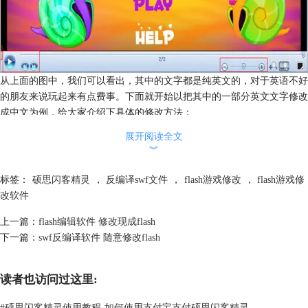
从上面的图中，我们可以看出，其中的文字都是纯英文的，对于英语不好
的朋友来说玩起来有点费事。下面就开始以把其中的一部分英文文字修改
成中文为例，给大家介绍下具体的修改方法：
首先，在这款
flash游戏修改软件
右侧的面板中，把要修改的那个文字元素
展开阅读全文
找到（如下图），这里找到的是“text365”。
︾
然后，在这个元素上面用鼠标点击右键，在出现的浮动菜单里选择“编
辑”，这时就会在下面出现编辑窗口。
标签：
硕思闪客精灵
，
反编译swf文件
，
flash游戏修改
，
flash游戏修
最后，把窗口里的英文单词换成相应的中文，设置一下大小、字体、颜色
改软件
等，然后点击“重置”按钮，就可以完成修改任务。
上一篇：
flash编辑软件 修改现成flash
按照这个方法，就可以把所有的英文一个个的都改成中文了。
下一篇：
swf反编译软件 随意修改flash
读者也访问过这里:
#
硕思闪客精灵使用教程-如何使用支付宝支付硕思闪客精灵