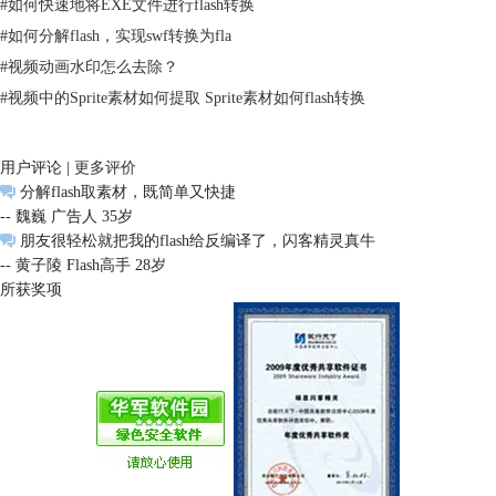
#
如何快速地将EXE文件进行flash转换
#
如何分解flash，实现swf转换为fla
#
视频动画水印怎么去除？
#
视频中的Sprite素材如何提取 Sprite素材如何flash转换
你只需要“图片”前面的小方框打勾，再点击“
导出资源
，在对话框中选择
文件的导出路径，设置图片的属性，最后点击“确定”。
用户评论 |
更多评价
分解flash取素材，既简单又快捷
-- 魏巍 广告人 35岁
朋友很轻松就把我的flash给反编译了，闪客精灵真牛
-- 黄子陵 Flash高手 28岁
所获奖项