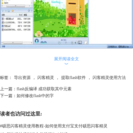
比如说，我想提取图片！刚点击右侧swf文件前的“+”，刚会显示出不同的
小目标：比如形状、变形形状、图像、字体、文本、动作等。
展开阅读全文
︾
标签：
导出资源
，
闪客精灵
，
提取flash软件
，
闪客精灵使用方法
上一篇：
flash反编译 成功获取其中元素
下一篇：
如何修改flash中的字
读者也访问过这里:
#
硕思闪客精灵使用教程-如何使用支付宝支付硕思闪客精灵