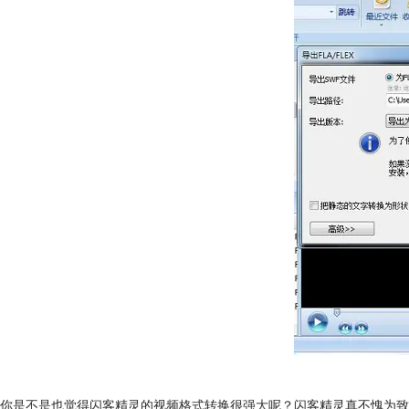
你是不是也觉得闪客精灵的视频格式转换很强大呢？闪客精灵真不愧为致