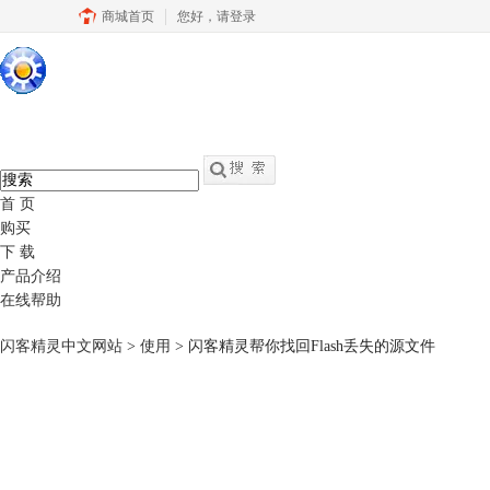
商城首页
您好，
请登录
硕思闪客精灵
中文
官网
swf转fla - swf反编译软件
首 页
购买
下 载
产品介绍
在线帮助
闪客精灵中文网站
>
使用
> 闪客精灵帮你找回Flash丢失的源文件