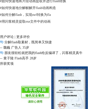
#
如何快速地将片段动画提取并进行flash转换
#
如何快速地分解帧解开flash动画构造
#
如何分解flash，实现swf转换为fla
#
用闪客精灵提取exe文件中的动画
图3：形状素材
用户评论 |
更多评价
然后，我们再打开sprite素材。可以看到，这些sprite素材都是一个个单独
分解flash取素材，既简单又快捷
的动画，能将其单独导出作为表情包使用。
-- 魏巍 广告人 35岁
朋友很轻松就把我的flash给反编译了，闪客精灵真牛
-- 黄子陵 Flash高手 28岁
所获奖项
图4：sprite素材