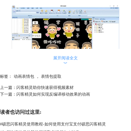
展开阅读全文
︾
图2：表情包动画
标签：
动画表情包
，
表情包提取
第二、浏览素材
打开图像素材，我们可以发现这些图像都是静态的图像，只能导出为图
上一篇：
闪客精灵助你快速获得视频素材
片，而无法导出作为表情包使用。
下一篇：
闪客精灵如何实现反编译移动效果的动画
读者也访问过这里:
#
硕思闪客精灵使用教程-如何使用支付宝支付硕思闪客精灵