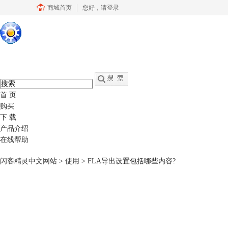
商城首页
您好，
请登录
硕思闪客精灵
中文
官网
swf转fla - swf反编译软件
首 页
购买
下 载
产品介绍
在线帮助
闪客精灵中文网站
>
使用
> FLA导出设置包括哪些内容?