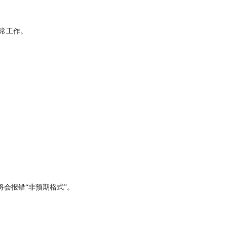
常工作。
开，将会报错“非预期格式”。