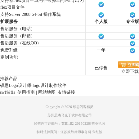
支持将Flex项目生成的不带脚本的swf导出为
flex项目文件
支持Server 2008 64-bit 操作系统
扩展服务
个人版
专业版
售后服务（电话）
售后服务（邮箱）
售后服务（在线QQ）
免费升级
一年
定制功能
已停售
立即下载
推荐产品
硕思Logo设计师
-logo设计制作软件
swf转fla
|
使用指南
|
网站地图
|
友情链接
Copyright © 2026
硕思闪客精灵
苏州思杰马克丁软件有限公司
经营许可证编号：苏B1.B2-20150228
|
营业执照
特聘法律顾问：江苏政纬律师事务所 宋红波