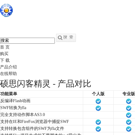
硕思闪客精灵
中文
官网
swf转fla - swf反编译软件
首 页
购买
下 载
产品介绍
在线帮助
硕思闪客精灵 - 产品对比
功能菜单
个人版
专业版
反编译Flash动画
SWF转换为fla
完全支持动作脚本AS3.0
支持在IE和FireFox浏览器中捕捉SWF
支持转换包含组件的SWF为fla文件