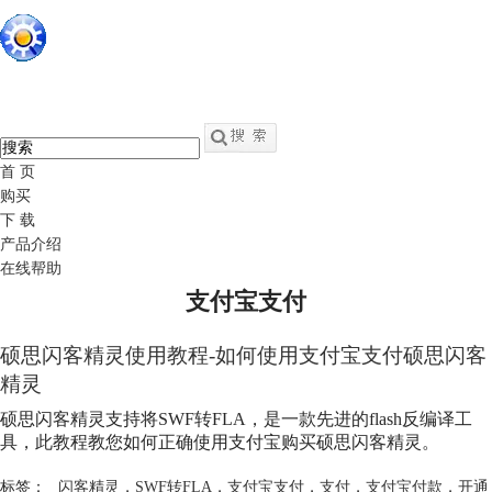
硕思闪客精灵
中文
官网
swf转fla - swf反编译软件
首 页
购买
下 载
产品介绍
在线帮助
支付宝支付
硕思闪客精灵使用教程-如何使用
支付宝支付
硕思闪客
精灵
硕思闪客精灵支持将SWF转FLA，是一款先进的flash反编译工
具，此教程教您如何正确使用支付宝购买硕思闪客精灵。
标签：
闪客精灵
，
SWF转FLA
，
支付宝支付
，
支付
，
支付宝付款
，
开通